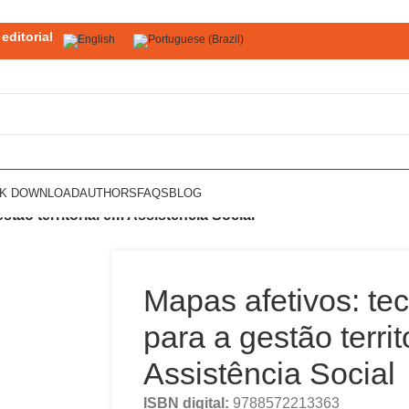
editorial
OK DOWNLOAD
AUTHORS
FAQS
BLOG
stão territorial em Assistência Social
Mapas afetivos: tec
para a gestão territ
Assistência Social
ISBN digital:
9788572213363