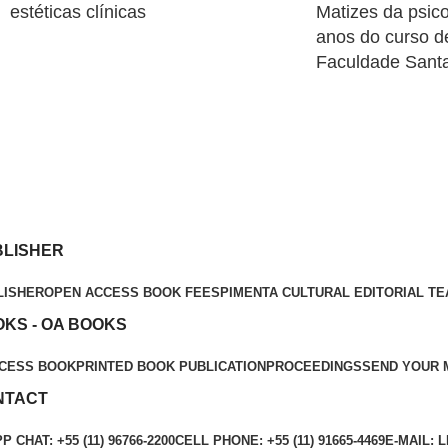
estéticas clínicas
Matizes da psico
anos do curso de
Faculdade Santa
BLISHER
LISHER
OPEN ACCESS BOOK FEES
PIMENTA CULTURAL EDITORIAL T
KS - OA BOOKS
CESS BOOK
PRINTED BOOK PUBLICATION
PROCEEDINGS
SEND YOUR 
NTACT
 CHAT: +55 (11) 96766-2200
CELL PHONE: +55 (11) 91665-4469
E-MAIL: