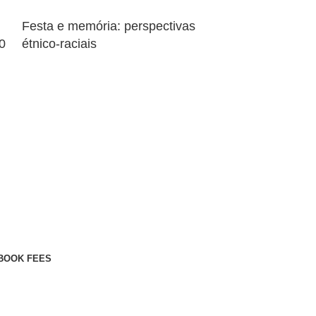
Festa e memória: perspectivas
Contribuições 
0
étnico-raciais
para o enten
participação
sociais
BOOK FEES