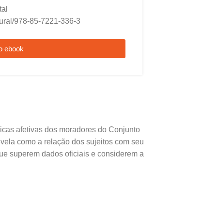
tal
tural/978-85-7221-336-3
o ebook
âmicas afetivas dos moradores do Conjunto
evela como a relação dos sujeitos com seu
 que superem dados oficiais e considerem a