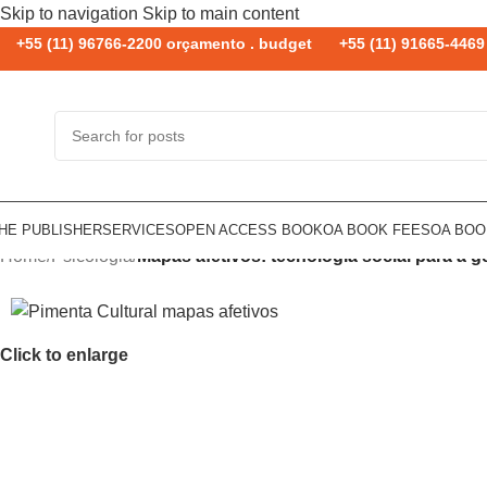
Skip to navigation
Skip to main content
+55 (11) 96766-2200 orçamento . budget
+55 (11) 91665-4469 
HE PUBLISHER
SERVICES
OPEN ACCESS BOOK
OA BOOK FEES
OA BO
Home
/
Psicologia
/
Mapas afetivos: tecnologia social para a ge
Click to enlarge