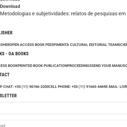
Download
Metodologias e subjetividades: relatos de pesquisas e
LISHER
ISHER
OPEN ACCESS BOOK FEES
PIMENTA CULTURAL EDITORIAL TEAM
SCIE
KS - OA BOOKS
CESS BOOK
PRINTED BOOK PUBLICATION
PROCEEDINGS
SEND YOUR MANUSC
TACT
 CHAT: +55 (11) 96766-2200
CELL PHONE: +55 (11) 91665-4469
E-MAIL: LI
SLETTER