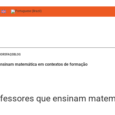
HORS
FAQS
BLOG
e ensinam matemática em contextos de formação
professores que ensinam mate