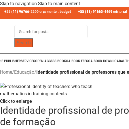
Skip to navigation
Skip to main content
+55 (11) 96766-2200 orçamento . budget
+55 (11) 91665-4469 editorial
Search
HE PUBLISHER
SERVICES
OPEN ACCESS BOOK
OA BOOK FEES
OA BOOK DOWNLOAD
AUT
Home
/
Educação
/
Identidade profissional de professores qu
Click to enlarge
Identidade profissional de 
de formação