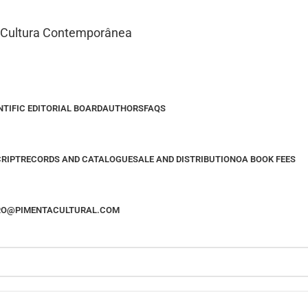
m Cultura Contemporânea
NTIFIC EDITORIAL BOARD
AUTHORS
FAQS
RIPT
RECORDS AND CATALOGUE
SALE AND DISTRIBUTION
OA BOOK FEES
VRO@PIMENTACULTURAL.COM