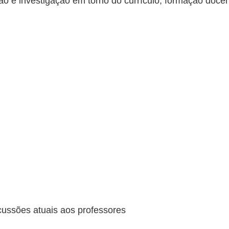
ão e investigação em torno do currículo, formação docent
scussões atuais aos professores