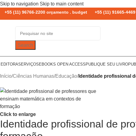
Skip to navigation
Skip to main content
+55 (11) 96766-2200 orçamento . budget
+55 (11) 91665-4469 
Search
 EDITORA
SERVIÇOS
EBOOKS OPEN ACCESS
PUBLIQUE SEU LIVRO
PUB
Início
/
Ciências Humanas
/
Educação
/
Identidade profissional
Click to enlarge
Identidade profissional de p