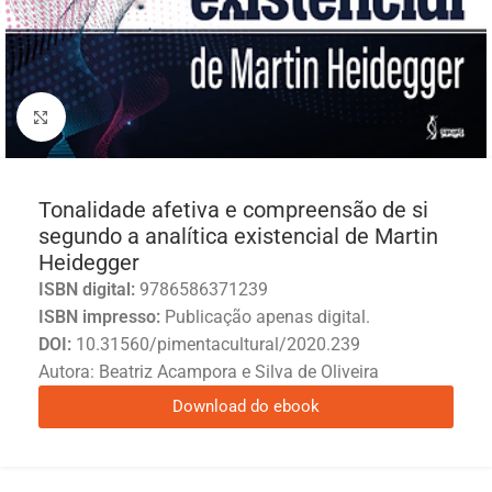
Click to enlarge
Tonalidade afetiva e compreensão de si
segundo a analítica existencial de Martin
Heidegger
ISBN digital:
9786586371239
ISBN impresso:
Publicação apenas digital.
DOI:
10.31560/pimentacultural/2020.239
Autora: Beatriz Acampora e Silva de Oliveira
Download do ebook