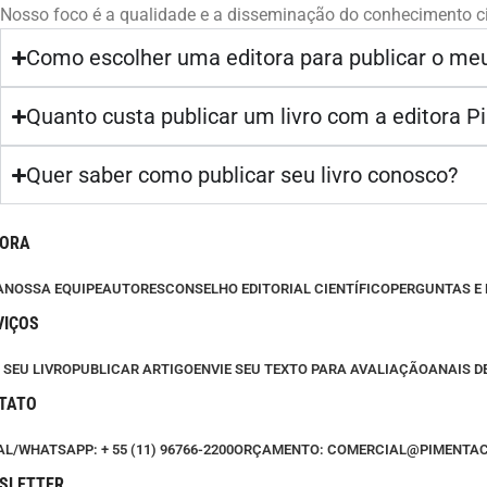
Nosso foco é a qualidade e a disseminação do conhecimento ci
Como escolher uma editora para publicar o meu
Quanto custa publicar um livro com a editora P
Quer saber como publicar seu livro conosco?
TORA
A
NOSSA EQUIPE
AUTORES
CONSELHO EDITORIAL CIENTÍFICO
PERGUNTAS E
VIÇOS
 SEU LIVRO
PUBLICAR ARTIGO
ENVIE SEU TEXTO PARA AVALIAÇÃO
ANAIS D
TATO
L/WHATSAPP: + 55 (11) 96766-2200
ORÇAMENTO: COMERCIAL@PIMENTA
SLETTER