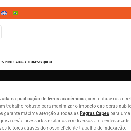
ROS PUBLICADOS
AUTORES
FAQ
BLOG
izada na publicação de livros acadêmicos
, com ênfase nas dire
m trabalho robusto para maximizar o impacto das obras public
ões garante máxima atenção à todas as
Regras Capes
para uma 
esquisa serão acessados e citados em diversos ambientes ac
s leitores através do nosso eficiente trabalho de indexação.