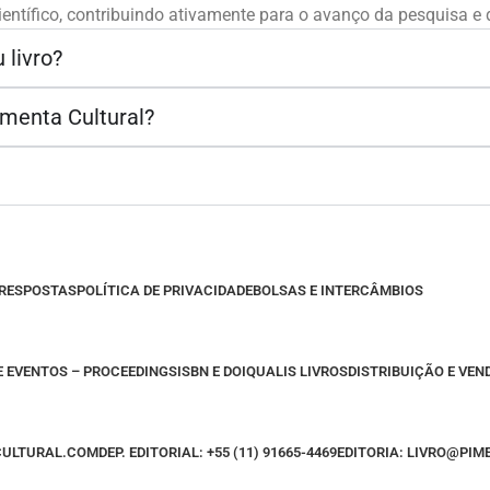
entífico, contribuindo ativamente para o avanço da pesquisa e
 livro?
imenta Cultural?
 RESPOSTAS
POLÍTICA DE PRIVACIDADE
BOLSAS E INTERCÂMBIOS
E EVENTOS – PROCEEDINGS
ISBN E DOI
QUALIS LIVROS
DISTRIBUIÇÃO E VEN
CULTURAL.COM
DEP. EDITORIAL: +55 (11) 91665-4469
EDITORIA: LIVRO@PI