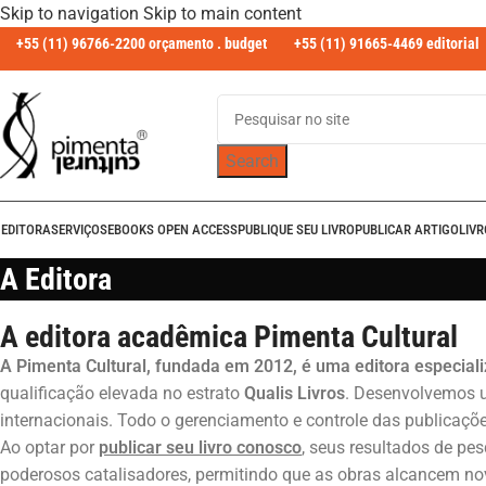
Skip to navigation
Skip to main content
+55 (11) 96766-2200 orçamento . budget
+55 (11) 91665-4469 editorial
Search
 EDITORA
SERVIÇOS
EBOOKS OPEN ACCESS
PUBLIQUE SEU LIVRO
PUBLICAR ARTIGO
LIV
A Editora
A editora acadêmica Pimenta Cultural
A Pimenta Cultural, fundada em 2012, é uma editora especial
qualificação elevada no estrato
Qualis Livros
. Desenvolvemos u
internacionais.
Todo o gerenciamento e controle das publicaç
Ao optar por
publicar seu livro conosco
, seus resultados de p
poderosos catalisadores, permitindo que as obras alcancem novo