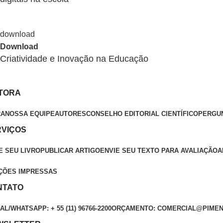
Download
Criatividade e Inovação na Educação
ITORA
RA
NOSSA EQUIPE
AUTORES
CONSELHO EDITORIAL CIENTÍFICO
PERGU
RVIÇOS
E SEU LIVRO
PUBLICAR ARTIGO
ENVIE SEU TEXTO PARA AVALIAÇÃO
A
ÇÕES IMPRESSAS
NTATO
L/WHATSAPP: + 55 (11) 96766-2200
ORÇAMENTO: COMERCIAL@PIMEN