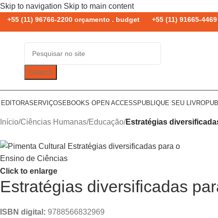
Skip to navigation
Skip to main content
+55 (11) 96766-2200 orçamento . budget
+55 (11) 91665-4469 
Search
 EDITORA
SERVIÇOS
EBOOKS OPEN ACCESS
PUBLIQUE SEU LIVRO
PUB
Início
/
Ciências Humanas
/
Educação
/
Estratégias diversificad
Click to enlarge
Estratégias diversificadas pa
ISBN digital:
9788566832969