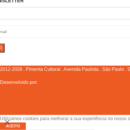
WSLETTER
2012-2026 . Pimenta Cultural . Avenida Paulista . São Paulo . SP
Desenvolvido por:
Utilizamos cookies para melhorar a sua experiência no nosso s
ACEITO