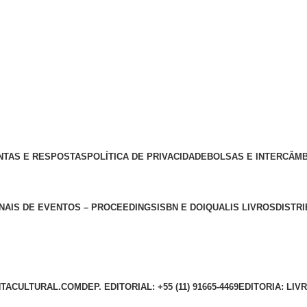
NTAS E RESPOSTAS
POLÍTICA DE PRIVACIDADE
BOLSAS E INTERCÂM
NAIS DE EVENTOS – PROCEEDINGS
ISBN E DOI
QUALIS LIVROS
DISTR
TACULTURAL.COM
DEP. EDITORIAL: +55 (11) 91665-4469
EDITORIA: LI