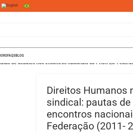
HORS
FAQS
BLOG
autas de debates nos encontros nacionais do PROIFES-Federa
Direitos Humanos 
sindical: pautas d
encontros naciona
Federação (2011- 