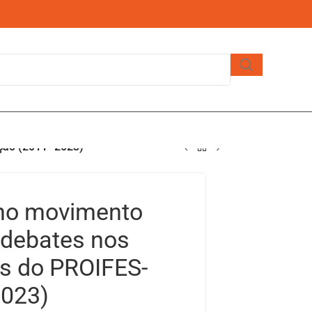
ção (2011- 2023)
no movimento
e debates nos
is do PROIFES-
2023)