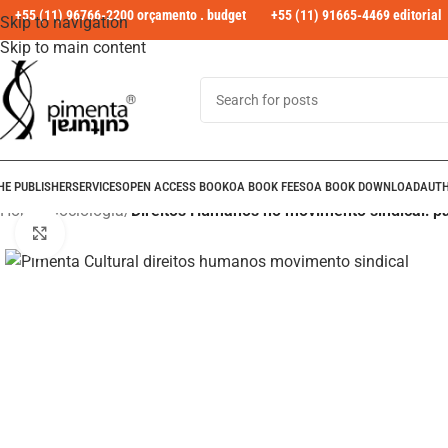
+55 (11) 96766-2200 orçamento . budget
+55 (11) 91665-4469 editorial
Skip to navigation
Skip to main content
HE PUBLISHER
SERVICES
OPEN ACCESS BOOK
OA BOOK FEES
OA BOOK DOWNLOAD
AUT
Home
/
Sociologia
/
Direitos Humanos no movimento sindical: p
Click to enlarge