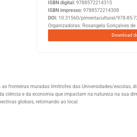
ISBN digital:
9788572214315
ISBN impresso:
9788572214308
DOI:
10.31560/pimentacultural/978-85-7
Organizadoras: Rosangela Gonçalves de Ol
Download d
 as fronteiras muradas limítrofes das Universidades/escolas, d
o da ciência e da economia que impactam na natureza na sua 