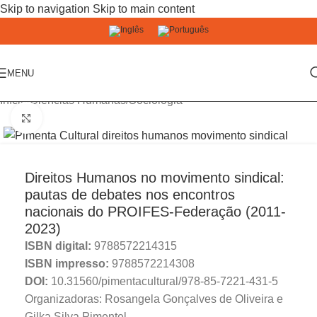
Skip to navigation
Skip to main content
MENU
Início
/
Ciências Humanas
/
Sociologia
Click to enlarge
Direitos Humanos no movimento sindical:
pautas de debates nos encontros
nacionais do PROIFES-Federação (2011-
2023)
ISBN digital:
9788572214315
ISBN impresso:
9788572214308
DOI:
10.31560/pimentacultural/978-85-7221-431-5
Organizadoras: Rosangela Gonçalves de Oliveira e
Gilka Silva Pimentel