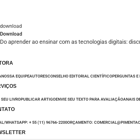
Download
Do aprender ao ensinar com as tecnologias digitais: dis
ITORA
A
NOSSA EQUIPE
AUTORES
CONSELHO EDITORIAL CIENTÍFICO
PERGUNTAS E
RVIÇOS
 SEU LIVRO
PUBLICAR ARTIGO
ENVIE SEU TEXTO PARA AVALIAÇÃO
ANAIS D
NTATO
L/WHATSAPP: + 55 (11) 96766-2200
ORÇAMENTO: COMERCIAL@PIMENTA
WSLETTER