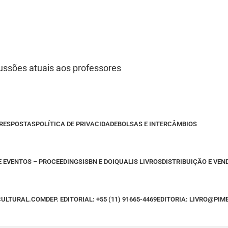
cussões atuais aos professores
 RESPOSTAS
POLÍTICA DE PRIVACIDADE
BOLSAS E INTERCÂMBIOS
E EVENTOS – PROCEEDINGS
ISBN E DOI
QUALIS LIVROS
DISTRIBUIÇÃO E VEN
CULTURAL.COM
DEP. EDITORIAL: +55 (11) 91665-4469
EDITORIA: LIVRO@PI