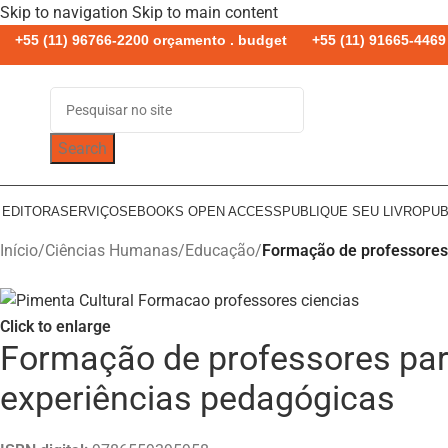
Skip to navigation
Skip to main content
+55 (11) 96766-2200 orçamento . budget
+55 (11) 91665-4469 
Search
 EDITORA
SERVIÇOS
EBOOKS OPEN ACCESS
PUBLIQUE SEU LIVRO
PUB
Início
/
Ciências Humanas
/
Educação
/
Formação de professores p
Click to enlarge
Formação de professores para 
experiências pedagógicas