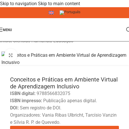
Skip to navigation
Skip to main content
MENU
Início
/
Ciências Humanas
/
Educação
Click to enlarge
Conceitos e Práticas em Ambiente Virtual
de Aprendizagem Inclusivo
ISBN digital:
9788566832075
ISBN impresso:
Publicação apenas digital.
DOI:
Sem registro de DOI.
Organizadores: Vania Ribas Ulbricht, Tarcísio Vanzin
e Sílvia R. P. de Quevedo.