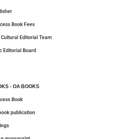
lisher
cess Book Fees
Cultural Editorial Team
ic Editorial Board
KS - OA BOOKS
cess Book
book publication
ings
ur manuscript