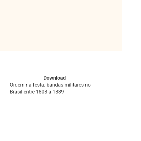
Download
Ordem na festa: bandas militares no
Literatura, hist
Brasil entre 1808 a 1889
diálogo: Memori
Saramago, e Il 
Lampedusa