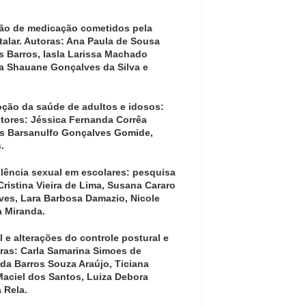
ação de medicação cometidos pela
alar. Autoras: Ana Paula de Sousa
s Barros, Iasla Larissa Machado
ca Shauane Gonçalves da Silva e
oção da saúde de adultos e idosos:
tores: Jéssica Fernanda Corrêa
des Barsanulfo Gonçalves Gomide,
.
lência sexual em escolares: pesquisa
Cristina Vieira de Lima, Susana Cararo
lves, Lara Barbosa Damazio, Nicole
a Miranda.
 e alterações do controle postural e
oras: Carla Samarina Simoes de
da Barros Souza Araújo, Ticiana
Maciel dos Santos, Luiza Debora
 Rela.