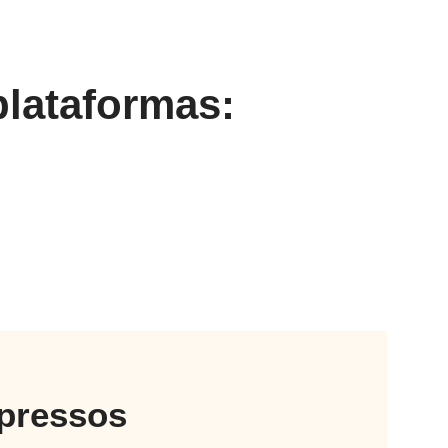
plataformas:
mpressos