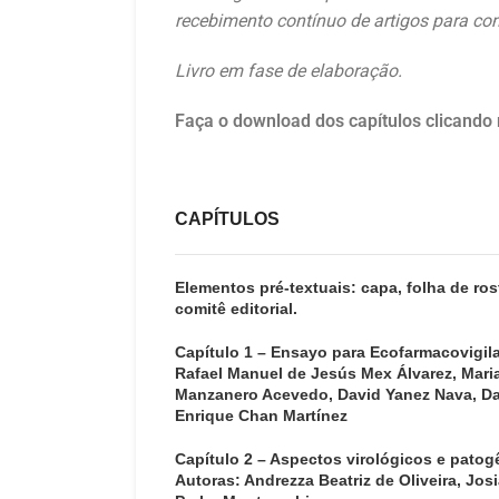
recebimento contínuo de artigos para co
Livro em fase de elaboração.
Faça o download dos capítulos clicando n
CAPÍTULOS
Elementos pré-textuais: capa, folha de ros
comitê editorial.
Capítulo 1 – Ensayo para Ecofarmacovigila
Rafael Manuel de Jesús Mex Álvarez, Maria 
Manzanero Acevedo, David Yanez Nava, Da
Enrique Chan Martínez
Capítulo 2 – Aspectos virológicos e pato
Autoras: Andrezza Beatriz de Oliveira, Jos