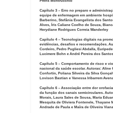
Prehs Montrucchio
Capítulo 3 – Erro no preparo e administr
equipe de enfermagem em ambiente hospit
Barberino, Stefânia Evangelista dos Santo
Alves, Íris Caliane Coelho de Souza, Bian
Herydiane Rodrigues Correia Wanderley
Capítulo 4 –
Tecnologias digitais na prom
evidências, desafios e recomendações. Au
Cordeiro, Pedro Pugliesi Abdalla, Euripe
Lucimere Bohn e André Pereira dos Santos
Capítulo 5 –
Comportamento de risco e vio
nacional da saúde escolar. Autoras: Aline 
Confortin, Poliana Silveira da Silva Gonça
Lovison Bastian e Vanessa Iribarrem Aven
Capítulo 6 –
Associação entre dor orofacial
da função dos canais semicirculares. Aut
Morais, Laura Sales de Sousa, Maria Eduar
Mesquita de Oliviera Fontenele, Thayane 
Andrade de Paula e Maíra de Oliveira Viana