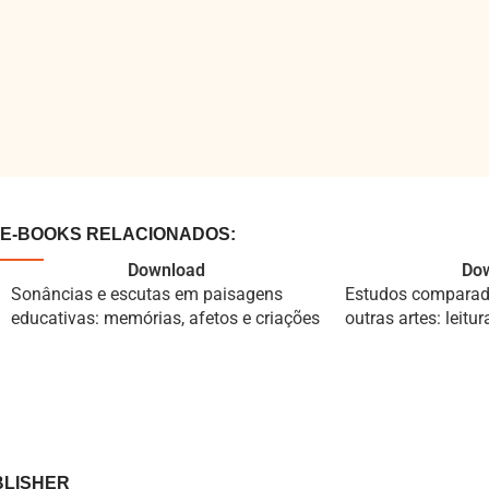
E-BOOKS RELACIONADOS:
Download
Do
Sonâncias e escutas em paisagens
Estudos comparado
educativas: memórias, afetos e criações
outras artes: leitu
BLISHER