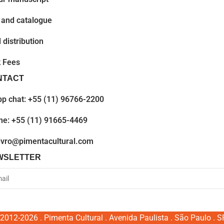
 and catalogue
 distribution
 Fees
NTACT
p chat: +55 (11) 96766-2200
ne: +55 (11) 91665-4469
livro@pimentacultural.com
WSLETTER
2012-2026 . Pimenta Cultural . Avenida Paulista . São Paulo . SP 