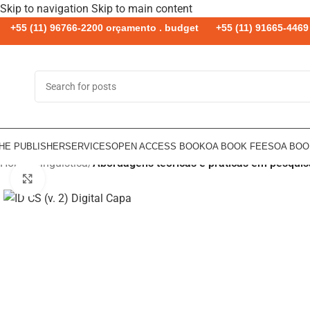
Skip to navigation
Skip to main content
+55 (11) 96766-2200 orçamento . budget
+55 (11) 91665-4469 
HE PUBLISHER
SERVICES
OPEN ACCESS BOOK
OA BOOK FEES
OA BO
Home
/
Linguística
/
Abordagens teóricas e práticas em pesquis
Click to enlarge