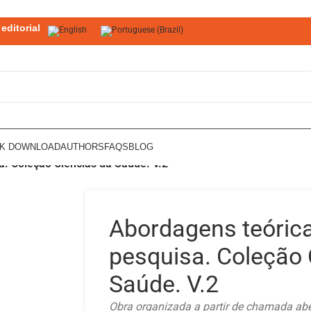
editorial
OK DOWNLOAD
AUTHORS
FAQS
BLOG
a. Coleção Ciências da Saúde. V.2
Abordagens teórica
pesquisa. Coleção 
Saúde. V.2
Obra organizada a partir de chamada abe