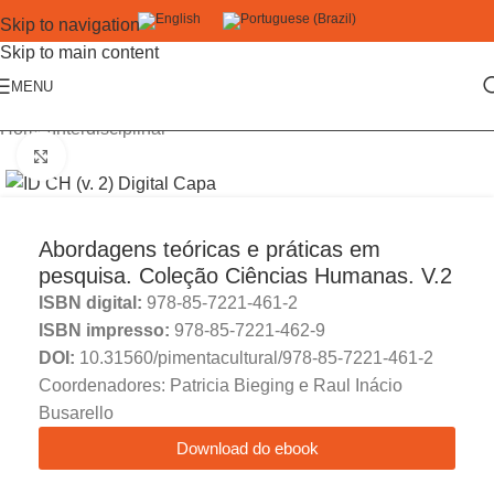
Skip to navigation
Skip to main content
MENU
Home
/
Interdisciplinar
Click to enlarge
Abordagens teóricas e práticas em
pesquisa. Coleção Ciências Humanas. V.2
ISBN digital:
978-85-7221-461-2
ISBN impresso:
978-85-7221-462-9
DOI:
10.31560/pimentacultural/978-85-7221-461-2
Coordenadores: Patricia Bieging e Raul Inácio
Busarello
Download do ebook