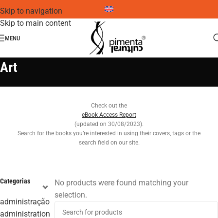
Skip to navigation
Skip to main content
MENU
Art
Check out the
eBook Access Report
(updated on 30/08/2023).
Search for the books you’re interested in using their covers, tags or the
search field on our site.
Categorias
No products were found matching your
selection.
administração
administration