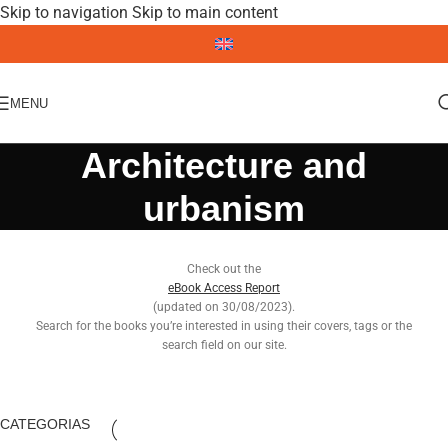
Skip to navigation
Skip to main content
MENU
Architecture and
urbanism
Check out the
eBook Access Report
(updated on 30/08/2023).
Search for the books you’re interested in using their covers, tags or the
search field on our site.
CATEGORIAS