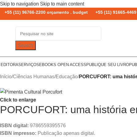
Skip to navigation
Skip to main content
+55 (11) 96766-2200 orçamento . budget
+55 (11) 91665-4469 
Search
 EDITORA
SERVIÇOS
EBOOKS OPEN ACCESS
PUBLIQUE SEU LIVRO
PUB
Início
/
Ciências Humanas
/
Educação
/
PORCUFORT: uma histór
Click to enlarge
PORCUFORT: uma história e
ISBN digital:
9786559395576
ISBN impresso:
Publicação apenas digital.