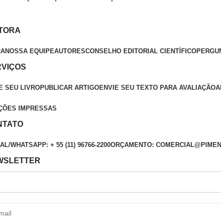
ITORA
RA
NOSSA EQUIPE
AUTORES
CONSELHO EDITORIAL CIENTÍFICO
PERGU
RVIÇOS
E SEU LIVRO
PUBLICAR ARTIGO
ENVIE SEU TEXTO PARA AVALIAÇÃO
A
ÇÕES IMPRESSAS
NTATO
L/WHATSAPP: + 55 (11) 96766-2200
ORÇAMENTO: COMERCIAL@PIMEN
WSLETTER