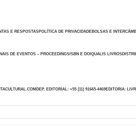
NTAS E RESPOSTAS
POLÍTICA DE PRIVACIDADE
BOLSAS E INTERCÂM
NAIS DE EVENTOS – PROCEEDINGS
ISBN E DOI
QUALIS LIVROS
DISTR
TACULTURAL.COM
DEP. EDITORIAL: +55 (11) 91665-4469
EDITORIA: LI