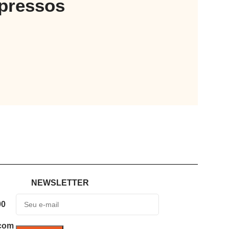
mpressos
NEWSLETTER
00
.com