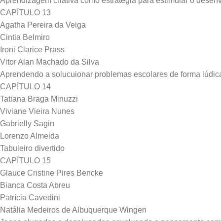
Aprendizagem criativa como estratégia para estimular o desenv
CAPÍTULO 13
Agatha Pereira da Veiga
Cintia Belmiro
Ironi Clarice Prass
Vitor Alan Machado da Silva
Aprendendo a solucuionar problemas escolares de forma lúdic
CAPÍTULO 14
Tatiana Braga Minuzzi
Viviane Vieira Nunes
Gabrielly Sagin
Lorenzo Almeida
Tabuleiro divertido
CAPÍTULO 15
Glauce Cristine Pires Bencke
Bianca Costa Abreu
Patrícia Cavedini
Natália Medeiros de Albuquerque Wingen