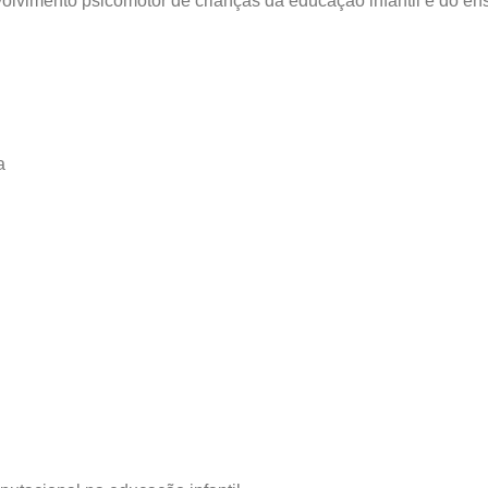
olvimento psicomotor de crianças da educação infantil e do ens
a