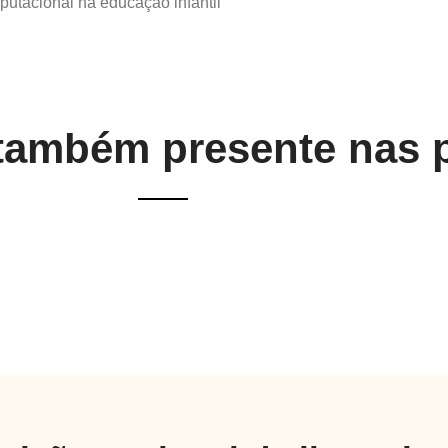
tacional na educação infantil
 também presente nas 