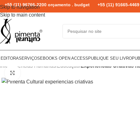
+55 (11) 96766-2200 orçamento . budget
+55 (11) 91665-4469 
Skip to navigation
Skip to main content
 EDITORA
SERVIÇOS
EBOOKS OPEN ACCESS
PUBLIQUE SEU LIVRO
PUB
Início
/
Ciências Humanas
/
Educação
/
Experiências Criativas n
Click to enlarge