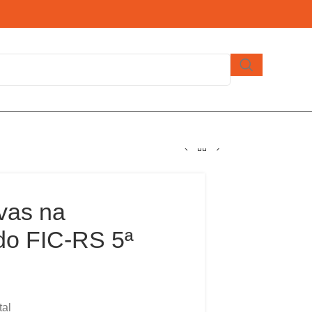
ivas na
do FIC-RS 5ª
tal