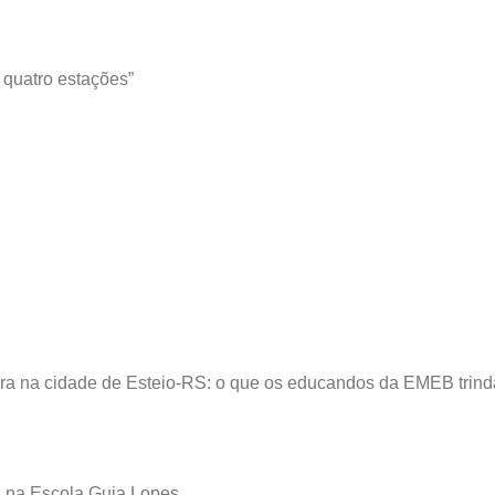
 quatro estações”
reira na cidade de Esteio-RS: o que os educandos da EMEB trin
as na Escola Guia Lopes