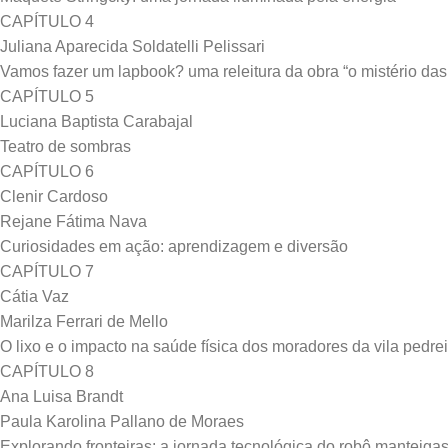
CAPÍTULO 4
Juliana Aparecida Soldatelli Pelissari
Vamos fazer um lapbook? uma releitura da obra “o mistério das
CAPÍTULO 5
Luciana Baptista Carabajal
Teatro de sombras
CAPÍTULO 6
Clenir Cardoso
Rejane Fátima Nava
Curiosidades em ação: aprendizagem e diversão
CAPÍTULO 7
Cátia Vaz
Marilza Ferrari de Mello
O lixo e o impacto na saúde física dos moradores da vila ped
CAPÍTULO 8
Ana Luisa Brandt
Paula Karolina Pallano de Moraes
Explorando fronteiras: a jornada tecnológica do robô manteig