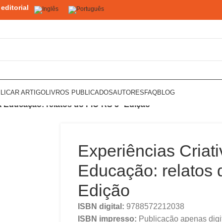
editorial
LICAR ARTIGO
LIVROS PUBLICADOS
AUTORES
FAQ
BLOG
a Educação: relatos do FIC-RS 5ª Edição
Experiências Criat
Educação: relatos 
Edição
ISBN digital:
9788572212038
ISBN impresso:
Publicação apenas digi