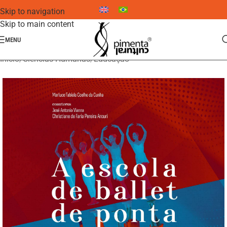
Skip to navigation
Skip to main content
MENU
Início
/
Ciências Humanas
/
Educação