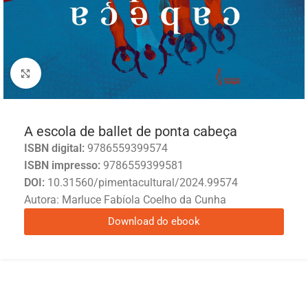
Click to enlarge
A escola de ballet de ponta cabeça
ISBN digital:
9786559399574
ISBN impresso:
9786559399581
DOI:
10.31560/pimentacultural/2024.99574
Autora: Marluce Fabíola Coelho da Cunha
Download do ebook