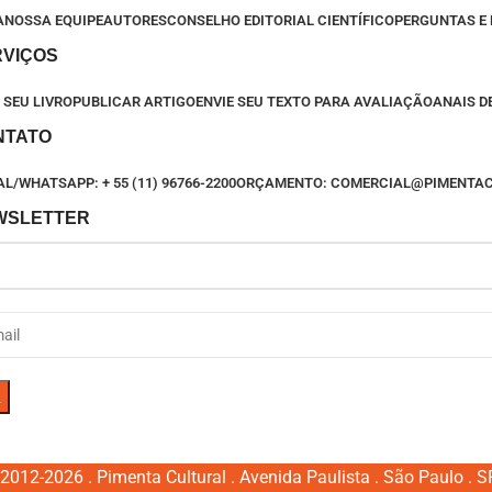
A
NOSSA EQUIPE
AUTORES
CONSELHO EDITORIAL CIENTÍFICO
PERGUNTAS E
RVIÇOS
 SEU LIVRO
PUBLICAR ARTIGO
ENVIE SEU TEXTO PARA AVALIAÇÃO
ANAIS D
NTATO
L/WHATSAPP: + 55 (11) 96766-2200
ORÇAMENTO: COMERCIAL@PIMENTA
WSLETTER
2012-2026 . Pimenta Cultural . Avenida Paulista . São Paulo . SP 