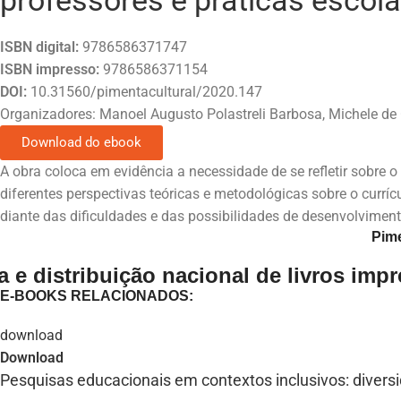
professores e práticas escol
ISBN digital:
9786586371747
ISBN impresso:
9786586371154
DOI:
10.31560/pimentacultural/2020.147
Organizadores: Manoel Augusto Polastreli Barbosa, Michele de
Download do ebook
A obra coloca em evidência a necessidade de se refletir sobre 
diferentes perspectivas teóricas e metodológicas sobre o curr
diante das dificuldades e das possibilidades de desenvolviment
Pime
 e distribuição nacional de livros imp
E-BOOKS RELACIONADOS:
Download
Pesquisas educacionais em contextos inclusivos: diver