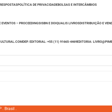
 RESPOSTAS
POLÍTICA DE PRIVACIDADE
BOLSAS E INTERCÂMBIOS
E EVENTOS – PROCEEDINGS
ISBN E DOI
QUALIS LIVROS
DISTRIBUIÇÃO E VEN
CULTURAL.COM
DEP. EDITORIAL: +55 (11) 91665-4469
EDITORIA: LIVRO@PI
. Brasil .