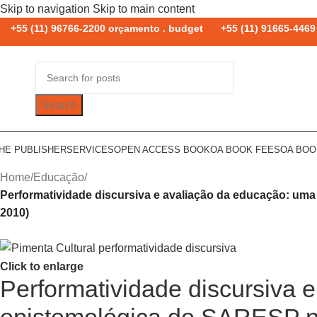
Skip to navigation
Skip to main content
+55 (11) 96766-2200 orçamento . budget
+55 (11) 91665-4469 
Search
HE PUBLISHER
SERVICES
OPEN ACCESS BOOK
OA BOOK FEES
OA BO
Home
/
Educação
/
Performatividade discursiva e avaliação da educação: uma
2010)
Click to enlarge
Performatividade discursiva e