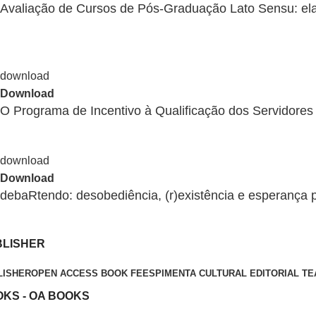
Avaliação de Cursos de Pós-Graduação Lato Sensu: el
Download
O Programa de Incentivo à Qualificação dos Servidores 
Download
debaRtendo: desobediência, (r)existência e esperança 
BLISHER
LISHER
OPEN ACCESS BOOK FEES
PIMENTA CULTURAL EDITORIAL T
KS - OA BOOKS