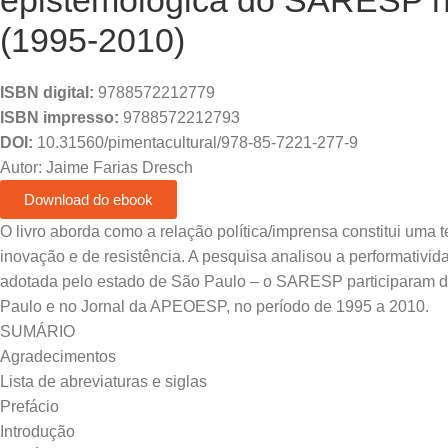
epistemológica do SARESP n
(1995-2010)
ISBN digital:
9788572212779
ISBN impresso:
9788572212793
DOI:
10.31560/pimentacultural/978-85-7221-277-9
Autor: Jaime Farias Dresch
Download do ebook
O livro aborda como a relação política/imprensa constitui uma 
inovação e de resistência. A pesquisa analisou a performativid
adotada pelo estado de São Paulo – o SARESP participaram da 
Paulo e no Jornal da APEOESP, no período de 1995 a 2010.
SUMÁRIO
Agradecimentos
Lista de abreviaturas e siglas
Prefácio
Introdução