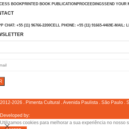
CESS BOOK
PRINTED BOOK PUBLICATION
PROCEEDINGS
SEND YOUR 
NTACT
 CHAT: +55 (11) 96766-2200
CELL PHONE: +55 (11) 91665-4469
E-MAIL:
WSLETTER
2012-2026 . Pimenta Cultural . Avenida Paulista . São Paulo . SP
Developed by:
Utilizamos cookies para melhorar a sua experiência no nosso s