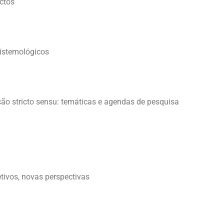
actos
pistemológicos
ção stricto sensu: temáticas e agendas de pesquisa
etivos, novas perspectivas