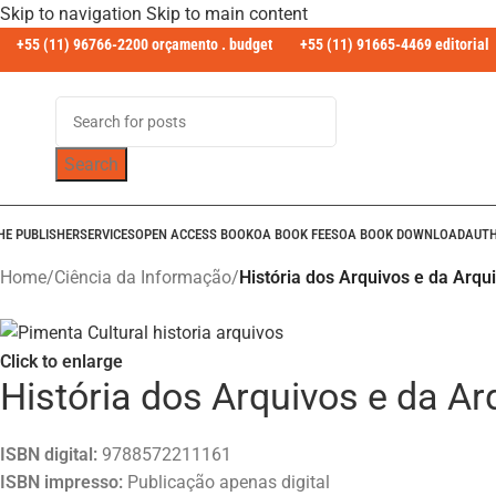
Skip to navigation
Skip to main content
+55 (11) 96766-2200 orçamento . budget
+55 (11) 91665-4469 editorial
Search
HE PUBLISHER
SERVICES
OPEN ACCESS BOOK
OA BOOK FEES
OA BOOK DOWNLOAD
AUT
Home
/
Ciência da Informação
/
História dos Arquivos e da Arqui
Click to enlarge
História dos Arquivos e da Arq
ISBN digital:
9788572211161
ISBN impresso:
Publicação apenas digital