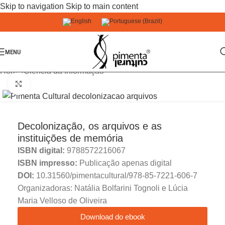
Skip to navigation
Skip to main content
MENU
Home
/
Ciência da Informação
Click to enlarge
Decolonização, os arquivos e as
instituições de memória
ISBN digital:
9788572216067
ISBN impresso:
Publicação apenas digital
DOI:
10.31560/pimentacultural/978-85-7221-606-7
Organizadoras: Natália Bolfarini Tognoli e Lúcia
Maria Velloso de Oliveira
Download do ebook