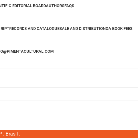
NTIFIC EDITORIAL BOARD
AUTHORS
FAQS
RIPT
RECORDS AND CATALOGUE
SALE AND DISTRIBUTION
OA BOOK FEES
VRO@PIMENTACULTURAL.COM
. Brasil .