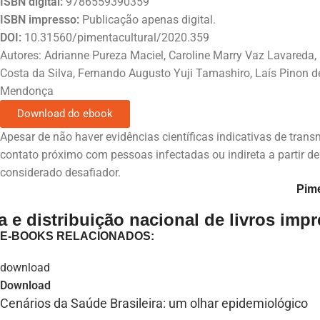
ISBN digital:
9786559390359
ISBN impresso:
Publicação apenas digital.
DOI:
10.31560/pimentacultural/2020.359
Autores: Adrianne Pureza Maciel, Caroline Marry Vaz Lavareda, E
Costa da Silva, Fernando Augusto Yuji Tamashiro, Laís Pinon de
Mendonça
Download do ebook
Apesar de não haver evidências científicas indicativas de tran
contato próximo com pessoas infectadas ou indireta a partir d
considerado desafiador.
Pime
 e distribuição nacional de livros imp
E-BOOKS RELACIONADOS:
Download
Cenários da Saúde Brasileira: um olhar epidemiológico