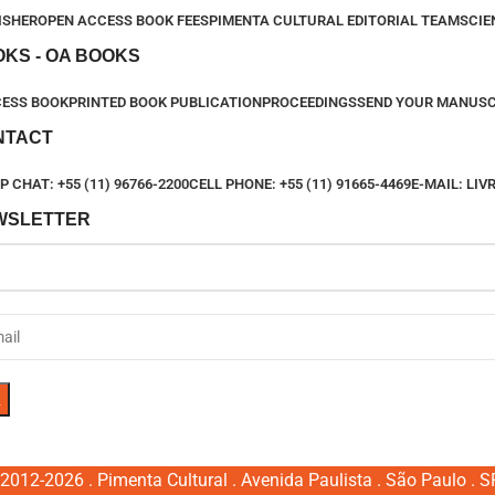
ISHER
OPEN ACCESS BOOK FEES
PIMENTA CULTURAL EDITORIAL TEAM
SCIE
KS - OA BOOKS
CESS BOOK
PRINTED BOOK PUBLICATION
PROCEEDINGS
SEND YOUR MANUSC
NTACT
 CHAT: +55 (11) 96766-2200
CELL PHONE: +55 (11) 91665-4469
E-MAIL: LI
WSLETTER
2012-2026 . Pimenta Cultural . Avenida Paulista . São Paulo . SP 