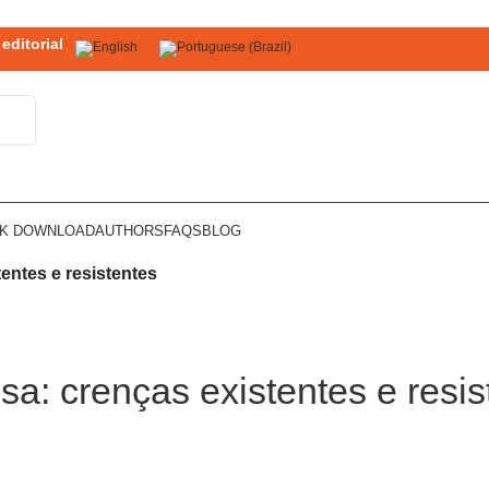
editorial
OK DOWNLOAD
AUTHORS
FAQS
BLOG
entes e resistentes
a: crenças existentes e resis