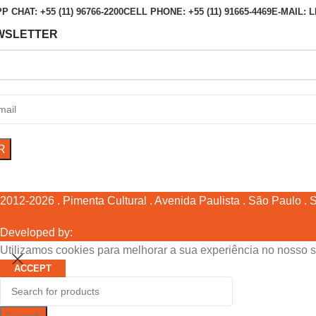
 CHAT: +55 (11) 96766-2200
CELL PHONE: +55 (11) 91665-4469
E-MAIL:
WSLETTER
2012-2026 . Pimenta Cultural . Avenida Paulista . São Paulo . SP
Developed by:
Utilizamos cookies para melhorar a sua experiência no nosso s
ACCEPT