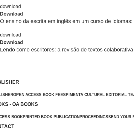
Download
O ensino da escrita em inglês em um curso de idiomas:
Download
Lendo como escritores: a revisão de textos colaborati
BLISHER
LISHER
OPEN ACCESS BOOK FEES
PIMENTA CULTURAL EDITORIAL T
KS - OA BOOKS
CESS BOOK
PRINTED BOOK PUBLICATION
PROCEEDINGS
SEND YOUR 
NTACT