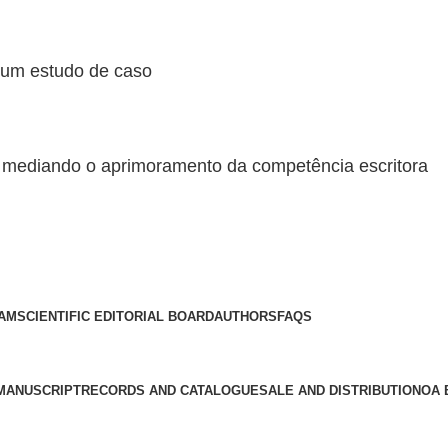
 um estudo de caso
va mediando o aprimoramento da competência escritora
EAM
SCIENTIFIC EDITORIAL BOARD
AUTHORS
FAQS
MANUSCRIPT
RECORDS AND CATALOGUE
SALE AND DISTRIBUTION
OA 