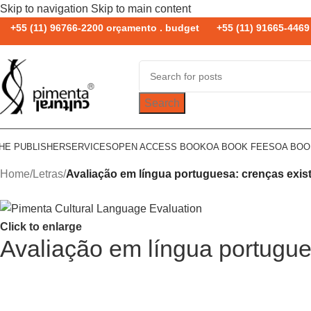
Skip to navigation
Skip to main content
+55 (11) 96766-2200 orçamento . budget
+55 (11) 91665-4469 
Search
HE PUBLISHER
SERVICES
OPEN ACCESS BOOK
OA BOOK FEES
OA BO
Home
/
Letras
/
Avaliação em língua portuguesa: crenças exist
Click to enlarge
Avaliação em língua portugues