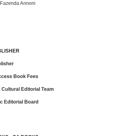
Fazenda Annoni
BLISHER
lisher
ccess Book Fees
 Cultural Editorial Team
ic Editorial Board
s