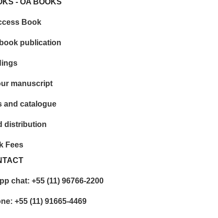
KS - OA BOOKS
ccess Book
 book publication
dings
ur manuscript
 and catalogue
 distribution
k Fees
NTACT
p chat: +55 (11) 96766-2200
one: +55 (11) 91665-4469