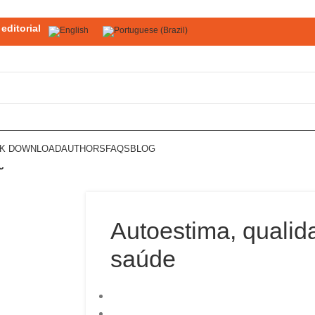
editorial
OK DOWNLOAD
AUTHORS
FAQS
BLOG
e
Autoestima, qualid
saúde