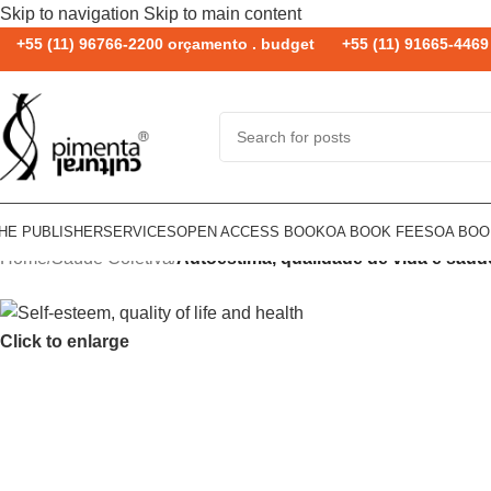
Skip to navigation
Skip to main content
+55 (11) 96766-2200 orçamento . budget
+55 (11) 91665-4469 
HE PUBLISHER
SERVICES
OPEN ACCESS BOOK
OA BOOK FEES
OA BO
Home
/
Saúde Coletiva
/
Autoestima, qualidade de vida e saúd
Click to enlarge