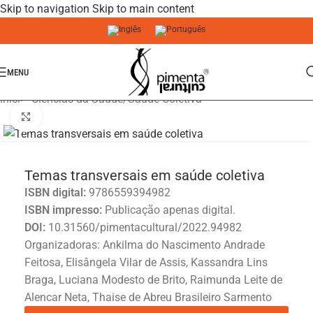
Skip to navigation
Skip to main content
MENU
Início
/
Ciências da Saúde
/
Saúde Coletiva
Click to enlarge
Temas transversais em saúde coletiva
ISBN digital:
9786559394982
ISBN impresso:
Publicação apenas digital.
DOI:
10.31560/pimentacultural/2022.94982
Organizadoras: Ankilma do Nascimento Andrade
Feitosa, Elisângela Vilar de Assis, Kassandra Lins
Braga, Luciana Modesto de Brito, Raimunda Leite de
Alencar Neta, Thaise de Abreu Brasileiro Sarmento