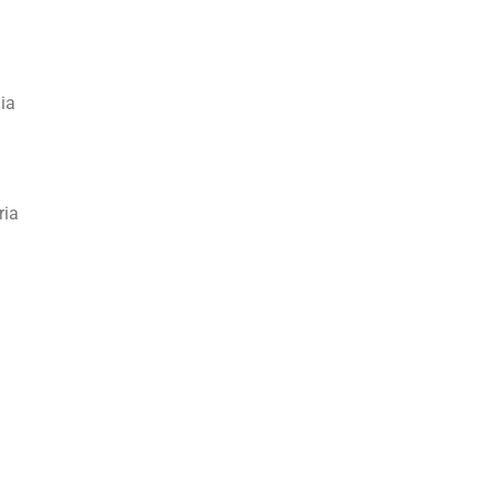
ia
ria