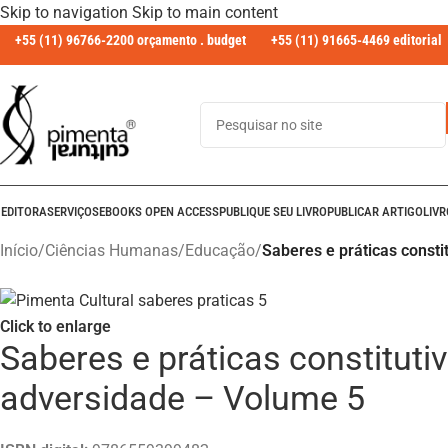
Skip to navigation
Skip to main content
+55 (11) 96766-2200 orçamento . budget
+55 (11) 91665-4469 editorial
 EDITORA
SERVIÇOS
EBOOKS OPEN ACCESS
PUBLIQUE SEU LIVRO
PUBLICAR ARTIGO
LIV
Início
/
Ciências Humanas
/
Educação
/
Saberes e práticas const
Click to enlarge
Saberes e práticas constitut
adversidade – Volume 5