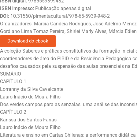
ISBN digital:
9786559399482
ISBN impresso:
Publicação apenas digital
DOI:
10.31560/pimentacultural/978-65-5939-948-2
Organizadores: Márcia Candeia Rodrigues, José Adelmo Menezes 
Gordiano Lima Tomaz Pereira, Shirlei Marly Alves, Márcia Edle
Download do ebook
A coleção Saberes e práticas constitutivos da formação inicia
coordenadores de área do PIBID e da Residência Pedagógica co
desafios causados pela suspensão das aulas presenciais na Ed
SUMÁRIO
CAPÍTULO 1
Lorranny da Silva Cavalcante
Lauro Inácio de Moura Filho
Dos verdes campos para as senzalas: uma análise das inconsist
CAPÍTULO 2
Karissa dos Santos Farias
Lauro Inácio de Moura Filho
Literatura e ensino em Cartas Chilenas: a performance didática 