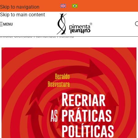
Skip to navigation
Skip to main content
MENU
Início
/
Ciências Humanas
/
História