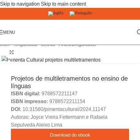
Skip to navigation
Skip to main content
MENU
Início
/
Linguística - Letras - Artes
/
Linguística
Click to enlarge
Projetos de multiletramentos no ensino de
línguas
ISBN digital:
9788572211147
ISBN impresso:
9788572211154
DOI:
10.31560/pimentacultural/2024.11147
Autoras: Joyce Vieira Fettermann e Rafaela
Sepulveda Aleixo Lima
Download do ebook