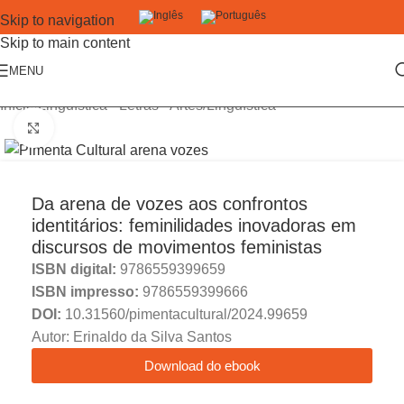
Skip to navigation
Skip to main content
MENU
Início
/
Linguística - Letras - Artes
/
Linguística
Click to enlarge
Da arena de vozes aos confrontos
identitários: feminilidades inovadoras em
discursos de movimentos feministas
ISBN digital:
9786559399659
ISBN impresso:
9786559399666
DOI:
10.31560/pimentacultural/2024.99659
Autor: Erinaldo da Silva Santos
Download do ebook