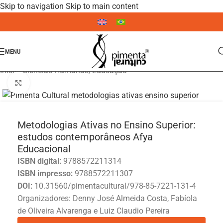
Skip to navigation
Skip to main content
MENU
Início
/
Ciências Humanas
/
Educação
Click to enlarge
Metodologias Ativas no Ensino Superior:
estudos contemporâneos Afya
Educacional
ISBN digital:
9788572211314
ISBN impresso:
9788572211307
DOI:
10.31560/pimentacultural/978-85-7221-131-4
Organizadores: Denny José Almeida Costa, Fabíola
de Oliveira Alvarenga e Luiz Claudio Pereira