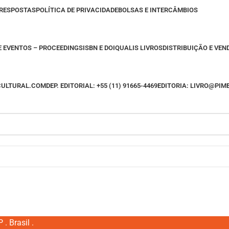
 RESPOSTAS
POLÍTICA DE PRIVACIDADE
BOLSAS E INTERCÂMBIOS
E EVENTOS – PROCEEDINGS
ISBN E DOI
QUALIS LIVROS
DISTRIBUIÇÃO E VEN
CULTURAL.COM
DEP. EDITORIAL: +55 (11) 91665-4469
EDITORIA: LIVRO@PI
. Brasil .