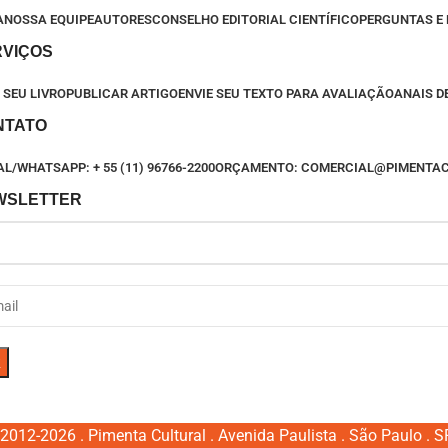
A
NOSSA EQUIPE
AUTORES
CONSELHO EDITORIAL CIENTÍFICO
PERGUNTAS E
RVIÇOS
 SEU LIVRO
PUBLICAR ARTIGO
ENVIE SEU TEXTO PARA AVALIAÇÃO
ANAIS D
NTATO
L/WHATSAPP: + 55 (11) 96766-2200
ORÇAMENTO: COMERCIAL@PIMENTA
WSLETTER
2012-2026 . Pimenta Cultural . Avenida Paulista . São Paulo . SP 