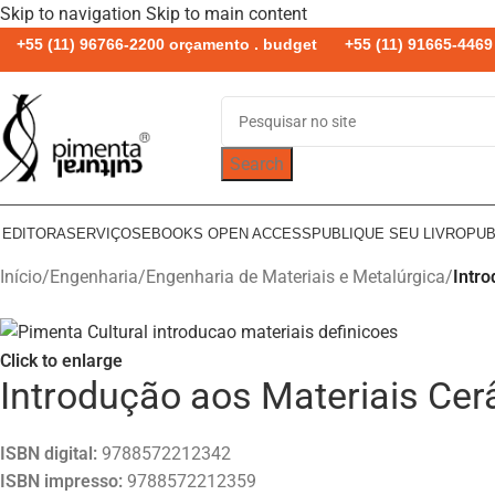
Skip to navigation
Skip to main content
+55 (11) 96766-2200 orçamento . budget
+55 (11) 91665-4469 
Search
 EDITORA
SERVIÇOS
EBOOKS OPEN ACCESS
PUBLIQUE SEU LIVRO
PUB
Início
/
Engenharia
/
Engenharia de Materiais e Metalúrgica
/
Intro
Click to enlarge
Introdução aos Materiais Cer
ISBN digital:
9788572212342
ISBN impresso:
9788572212359