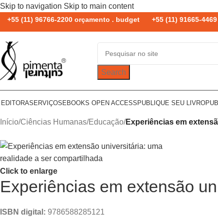
Skip to navigation
Skip to main content
+55 (11) 96766-2200 orçamento . budget
+55 (11) 91665-4469 
Search
 EDITORA
SERVIÇOS
EBOOKS OPEN ACCESS
PUBLIQUE SEU LIVRO
PUB
Início
/
Ciências Humanas
/
Educação
/
Experiências em extensão
Click to enlarge
Experiências em extensão uni
ISBN digital:
9786588285121