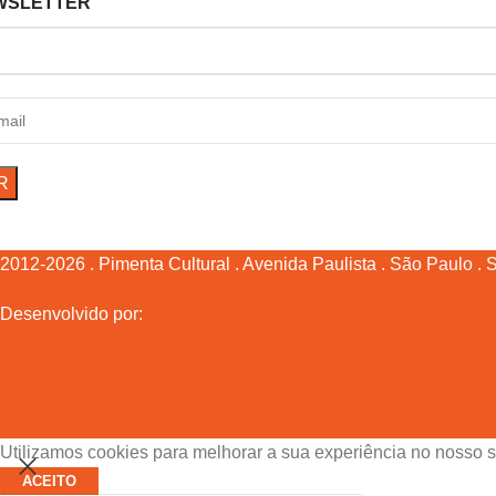
WSLETTER
2012-2026 . Pimenta Cultural . Avenida Paulista . São Paulo . SP
Desenvolvido por:
Utilizamos cookies para melhorar a sua experiência no nosso s
ACEITO