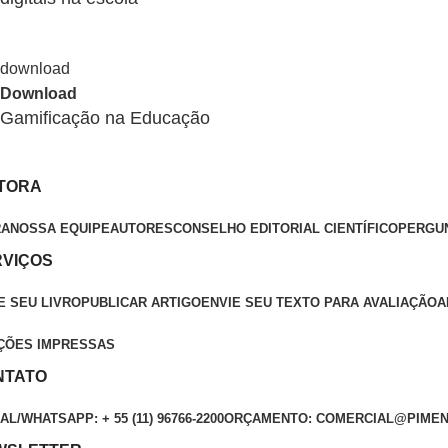
Download
Gamificação na Educação
ITORA
RA
NOSSA EQUIPE
AUTORES
CONSELHO EDITORIAL CIENTÍFICO
PERGU
RVIÇOS
E SEU LIVRO
PUBLICAR ARTIGO
ENVIE SEU TEXTO PARA AVALIAÇÃO
A
ÇÕES IMPRESSAS
NTATO
L/WHATSAPP: + 55 (11) 96766-2200
ORÇAMENTO: COMERCIAL@PIMEN