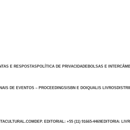
NTAS E RESPOSTAS
POLÍTICA DE PRIVACIDADE
BOLSAS E INTERCÂM
NAIS DE EVENTOS – PROCEEDINGS
ISBN E DOI
QUALIS LIVROS
DISTR
TACULTURAL.COM
DEP. EDITORIAL: +55 (11) 91665-4469
EDITORIA: LI