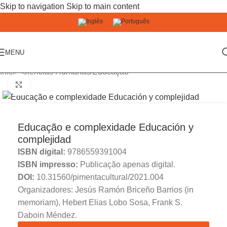
Skip to navigation
Skip to main content
MENU
Início
/
Ciências Humanas
/
Educação
Click to enlarge
Educação e complexidade Educación y
complejidad
ISBN digital:
9786559391004
ISBN impresso:
Publicação apenas digital.
DOI:
10.31560/pimentacultural/2021.004
Organizadores: Jesús Ramón Briceño Barrios (in
memoriam), Hebert Elias Lobo Sosa, Frank S.
Daboin Méndez.