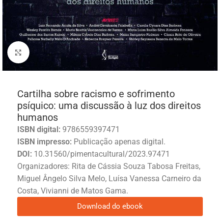
Click to enlarge
Cartilha sobre racismo e sofrimento
psíquico: uma discussão à luz dos direitos
humanos
ISBN digital:
9786559397471
ISBN impresso:
Publicação apenas digital.
DOI:
10.31560/pimentacultural/2023.97471
Organizadores: Rita de Cássia Souza Tabosa Freitas,
Miguel Ângelo Silva Melo, Luísa Vanessa Carneiro da
Costa, Vivianni de Matos Gama.
Download do ebook