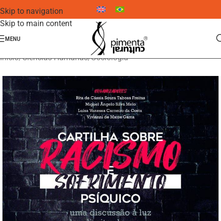
Skip to navigation
Skip to main content
MENU
Início
/
Ciências Humanas
/
Sociologia