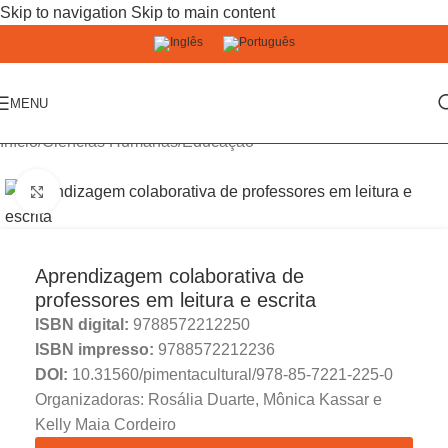
Skip to navigation
Skip to main content
MENU
Início
/
Ciências Humanas
/
Educação
Click to enlarge
Aprendizagem colaborativa de
professores em leitura e escrita
ISBN digital:
9788572212250
ISBN impresso:
9788572212236
DOI:
10.31560/pimentacultural/978-85-7221-225-0
Organizadoras: Rosália Duarte, Mônica Kassar e
Kelly Maia Cordeiro