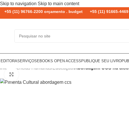
Skip to navigation
Skip to main content
+55 (11) 96766-2200 orçamento . budget
+55 (11) 91665-4469 
 EDITORA
SERVIÇOS
EBOOKS OPEN ACCESS
PUBLIQUE SEU LIVRO
PUB
Início
/
Ciências Humanas
/
Educação
/
Abordagem CCS na discip
Click to enlarge