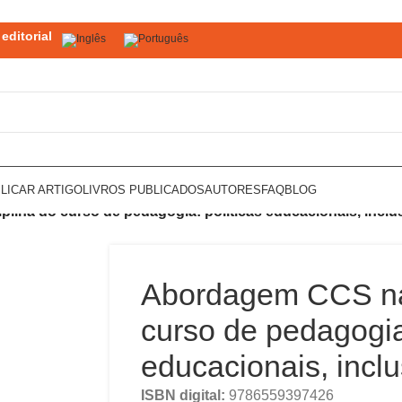
editorial
LICAR ARTIGO
LIVROS PUBLICADOS
AUTORES
FAQ
BLOG
lina do curso de pedagogia: políticas educacionais, inclu
Abordagem CCS na 
curso de pedagogia:
educacionais, incl
ISBN digital:
9786559397426