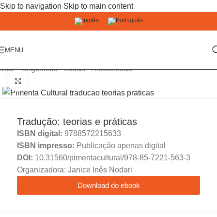
Skip to navigation
Skip to main content
MENU
Início
/
Linguística - Letras - Artes
/
Letras
Click to enlarge
Tradução: teorias e práticas
ISBN digital:
9788572215633
ISBN impresso:
Publicação apenas digital
DOI:
10.31560/pimentacultural/978-85-7221-563-3
Organizadora: Janice Inês Nodari
Download do ebook