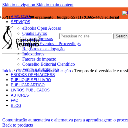
Skip to navigation
Skip to main content
A EDITORA
+55 (11) 96766-2200 orçamento . budget
+55 (11) 91665-4469 editorial
SERVIÇOS
eBooks Open Access
Qualis Livros
Search
Livros impressos
Anais de Eventos – Proceedings
Registros e catalogação
Indexadores
Fatores de impacto
Conselho Editorial Científico
Venda e distribuição
Início
/
Ciências Humanas
/
Educação
/
Tempos de diversidade e ress
EBOOKS OPEN ACCESS
PUBLIQUE SEU LIVRO
PUBLICAR ARTIGO
LIVROS PUBLICADOS
AUTORES
FAQ
BLOG
Comunicação aumentativa e alternativa para a aprendizagem: o proce
Back to products