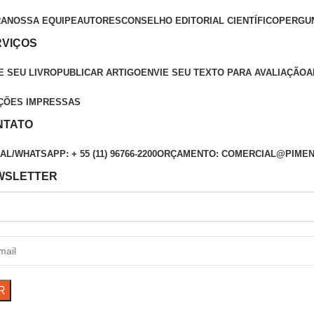
RA
NOSSA EQUIPE
AUTORES
CONSELHO EDITORIAL CIENTÍFICO
PERGU
RVIÇOS
E SEU LIVRO
PUBLICAR ARTIGO
ENVIE SEU TEXTO PARA AVALIAÇÃO
A
ÇÕES IMPRESSAS
NTATO
L/WHATSAPP: + 55 (11) 96766-2200
ORÇAMENTO: COMERCIAL@PIMEN
WSLETTER