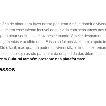
história de ninar para fazer nossa pequena Amélie dormir e vi
, que tem esse talento incrível de dar vida com seus traços aos 
a para ninar serzinhos de luz nesse mundo. Amélie desmamou po
çamentos e acolhimento. E isso só foi possível com o apoio i
ão é fácil, mas quando podemos vivenciâla, é lindo e extremame
sso, que seja usado para falar da despedida das diferentes eta
nta Cultural também presente nas plataformas:
ressos