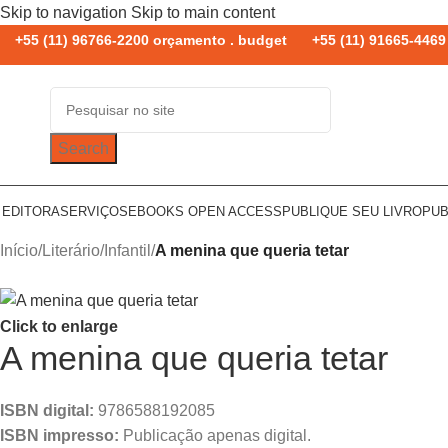
Skip to navigation
Skip to main content
+55 (11) 96766-2200 orçamento . budget
+55 (11) 91665-4469 
Search
 EDITORA
SERVIÇOS
EBOOKS OPEN ACCESS
PUBLIQUE SEU LIVRO
PUB
Início
/
Literário
/
Infantil
/
A menina que queria tetar
Click to enlarge
A menina que queria tetar
ISBN digital:
9786588192085
ISBN impresso:
Publicação apenas digital.