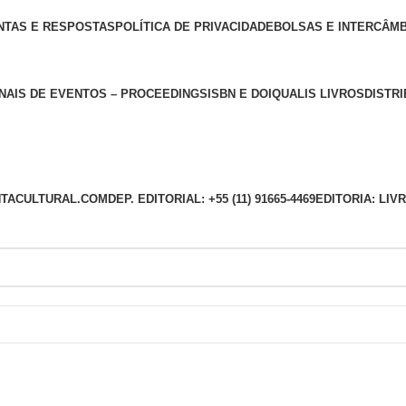
NTAS E RESPOSTAS
POLÍTICA DE PRIVACIDADE
BOLSAS E INTERCÂM
NAIS DE EVENTOS – PROCEEDINGS
ISBN E DOI
QUALIS LIVROS
DISTR
TACULTURAL.COM
DEP. EDITORIAL: +55 (11) 91665-4469
EDITORIA: LI