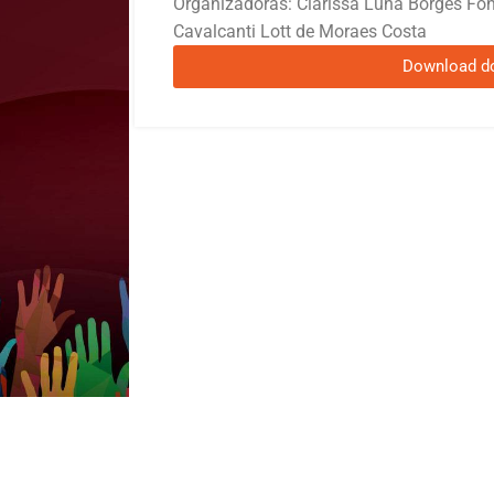
Organizadoras: Clarissa Luna Borges Fon
Cavalcanti Lott de Moraes Costa
Download d