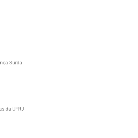
ença Surda
ras da UFRJ