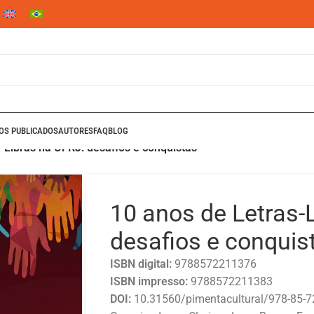
ROS PUBLICADOS
AUTORES
FAQ
BLOG
-Libras na UFRJ: desafios e conquistas
10 anos de Letras-
desafios e conquis
ISBN digital:
9788572211376
ISBN impresso:
9788572211383
DOI:
10.31560/pimentacultural/978-85-7