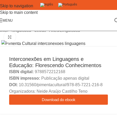
Skip to navigation
Skip to main content
MENU
Início
/
Linguística - Letras - Artes
/
Linguística
Click to enlarge
Interconexões em Linguagens e
Educação: Florescendo Conhecimentos
ISBN digital:
9788572212168
ISBN impresso:
Publicação apenas digital
DOI:
10.31560/pimentacultural/978-85-7221-216-8
Organizadora: Neide Araújo Castilho Teno
Download do ebook