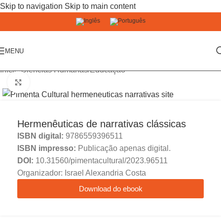
Skip to navigation
Skip to main content
MENU
Início
/
Ciências Humanas
/
Educação
Click to enlarge
Hermenêuticas de narrativas clássicas
ISBN digital:
9786559396511
ISBN impresso:
Publicação apenas digital.
DOI:
10.31560/pimentacultural/2023.96511
Organizador: Israel Alexandria Costa
Download do ebook