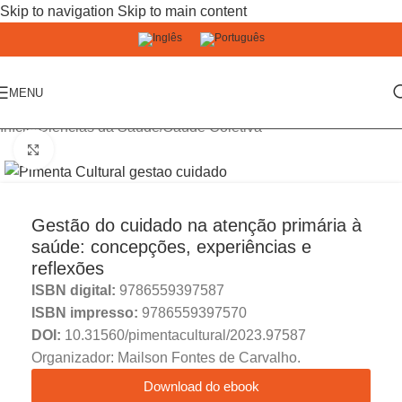
Skip to navigation
Skip to main content
MENU
Início
/
Ciências da Saúde
/
Saúde Coletiva
Click to enlarge
Gestão do cuidado na atenção primária à
saúde: concepções, experiências e
reflexões
ISBN digital:
9786559397587
ISBN impresso:
9786559397570
DOI:
10.31560/pimentacultural/2023.97587
Organizador: Mailson Fontes de Carvalho.
Download do ebook