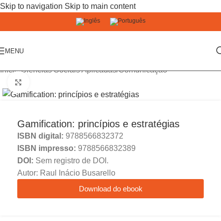
Skip to navigation
Skip to main content
MENU
Início
/
Ciências Sociais Aplicadas
/
Comunicação
Click to enlarge
Gamification: princípios e estratégias
ISBN digital:
9788566832372
ISBN impresso:
9788566832389
DOI:
Sem registro de DOI.
Autor: Raul Inácio Busarello
Download do ebook