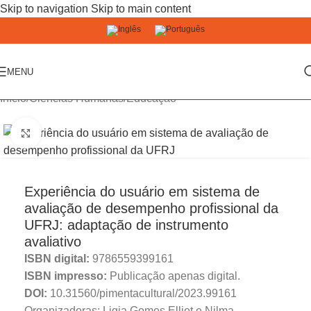
Skip to navigation
Skip to main content
MENU
Início
/
Ciências Humanas
/
Educação
Click to enlarge
Experiência do usuário em sistema de
avaliação de desempenho profissional da
UFRJ: adaptação de instrumento
avaliativo
ISBN digital:
9786559399161
ISBN impresso:
Publicação apenas digital.
DOI:
10.31560/pimentacultural/2023.99161
Organizadoras: Ligia Gomes Elliot e Nilma