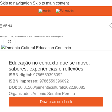
Skip to navigation
Skip to main content
MENU
Início
/
Ciências Humanas
/
Educação
Click to enlarge
Educação no contexto que se move:
saberes, experiências e reflexões
ISBN digital:
9786559396092
ISBN impresso:
9786559396092
DOI:
10.31560/pimentacultural/2022.96085
Organizador: Antonio Serafim Pereira
Download do ebook