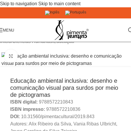
Skip to navigation
Skip to main content
MENU
Início
/
Ciências Humanas
/
Educação
Click to enlarge
Educação ambiental inclusiva: desenho e
comunicação visual para surdos por meio
de pictogramas
ISBN digital:
9788572210843
ISBN impresso:
9788572210836
DOI:
10.31560/pimentacultural/2019.843
Autores: ​Alix Ribeiro da Silva, Vania Ribas Ulbricht,