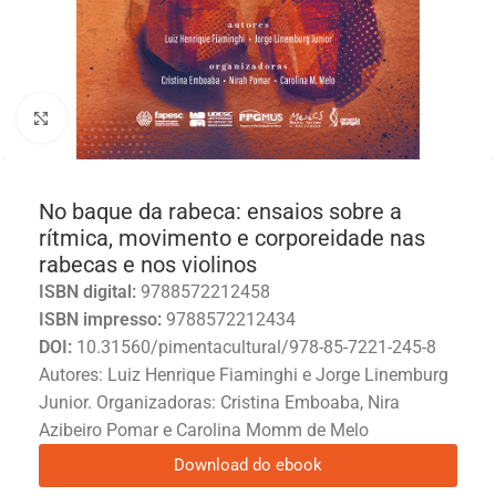
Click to enlarge
No baque da rabeca: ensaios sobre a
rítmica, movimento e corporeidade nas
rabecas e nos violinos
ISBN digital:
9788572212458
ISBN impresso:
9788572212434
DOI:
10.31560/pimentacultural/978-85-7221-245-8
Autores: Luiz Henrique Fiaminghi e Jorge Linemburg
Junior. Organizadoras: Cristina Emboaba, Nira
Azibeiro Pomar e Carolina Momm de Melo
Download do ebook