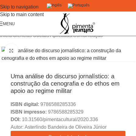
Skip to navigation
Skip to main content
MENU
Início
/
Ciências Sociais Aplicadas
/
Comunicação
Click to enlarge
Uma análise do discurso jornalístico: a
construção da cenografia e do ethos em
apoio ao regime militar
ISBN digital:
9786588285336
ISBN impresso:
9786588285329
DOI:
10.31560/pimentacultural/2020.336
Autor: Asterlindo Bandeira de Oliveira Júnior