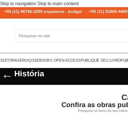
Skip to navigation
Skip to main content
+55 (11) 96766-2200 orçamento . budget
+55 (11) 91665-4469 
 EDITORA
SERVIÇOS
EBOOKS OPEN ACCESS
PUBLIQUE SEU LIVRO
PUB
História
C
Confira as obras pu
Pesquise os livros do seu inter