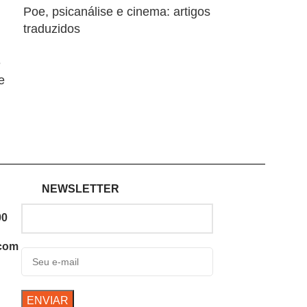
Poe, psicanálise e cinema: artigos
traduzidos
e
e
NEWSLETTER
00
.com